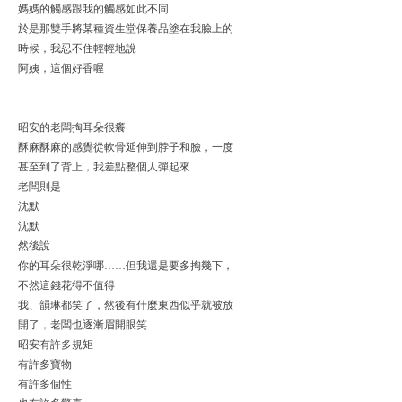
媽媽的觸感跟我的觸感如此不同
於是那雙手將某種資生堂保養品塗在我臉上的
時候，我忍不住輕輕地說
阿姨，這個好香喔
昭安的老闆掏耳朵很癢
酥麻酥麻的感覺從軟骨延伸到脖子和臉，一度
甚至到了背上，我差點整個人彈起來
老闆則是
沈默
沈默
然後說
你的耳朵很乾淨哪……但我還是要多掏幾下，
不然這錢花得不值得
我、韻琳都笑了，然後有什麼東西似乎就被放
開了，老闆也逐漸眉開眼笑
昭安有許多規矩
有許多寶物
有許多個性