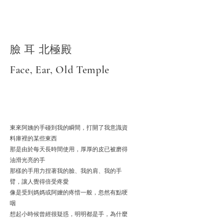
臉 耳 北極殿
Face, Ear, Old Temple
東來阿姨的手碰到我的瞬間，打開了我意識資
料庫裡的某些東西
那是由於每天長時間使用，厚厚的皮已被磨得
油滑光亮的手
那樣的手用力捏著我的臉、我的肩、我的手
臂，讓人覺得倍受疼愛
像是受到媽媽或阿嬤的疼惜一般，忽然有點哽
咽
想起小時候曾經很疑惑，明明都是手，為什麼