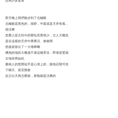
也有許多驚喜
那天晚上我們散步到了北極殿
北極殿是黑色的，很靜，中庭或是天井有風，
很涼爽
忽覺人從古到今的變化其實很少，古人大概也
是在這樣的天井中乘乘涼、偷偷閒
然後就冒出了一大堆蟑螂
燠熱的地區大概逃不過這種景況，即便是鷲嶺
古地依舊如此
臺南人的悠閒似乎是心境上的，隨地石階可坐
下聊天、甚至開會
反正白天再怎麼燥，夜晚都是涼爽的